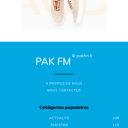
© pakfm.fr
PAK FM
----------
A PROPOS DE NOUS
NOUS CONTACTER
Catégories populaires
ACTUALITÉ
209
PAKISTAN
115