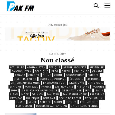
- Advertisement -
CATEGORY
Non classé
ACTUALITÉ
AFGHANISTAN
AFRIQUE
ARABIE SAOUDITE
AUSTRALIE
BALOUCHISTAN
BELGIQUE
BLOG
BRÉSIL
CACHEMIRE
CANADA
CANADA
CHARITÉ
CHINE
CHINE
CORONAVIRUS
CRICKET
DIVERTISSEMENT
DROITS DE L'HOMME
ÉCONOMIE
EDITORIAL
EMIRATS ARABES UNIS
ENVIRONNEMENT
ETATS-UNIS
ETATS-UNIS
ETHIOPIE
FOOTBALL
FRANCE
GASTRONOMIE
HISTOIRE
HONGRIE
INDE
INTELLIGENCE ARTIFICIELLE
INTERNATIONAL
IRAN
ITALIE
LIBAN
MODE
OPINION
PAKISTAN
PAKISTANOPHOBIE
PALESTINE
PAYS-BAS
POLITIQUE
PORTRAIT
REVUE DE PRESSE
ROYAUME-UNI
RUSSIE
SANTÉ
SCIENCE
SPORT
STORIES
TECHNOLOGIE
TERRORISME
TOURISME AU PAKISTAN
UNION EUROPÉENNE