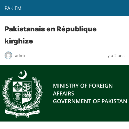
PAK FM
Pakistanais en République
kirghize
admin
il y a 2 ans