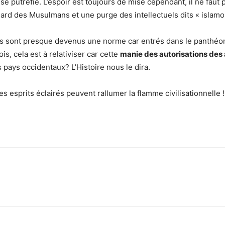
e se putréfie. L’espoir est toujours de mise cependant, il ne faut 
ard des Musulmans et une purge des intellectuels dits « islamo
ls sont presque devenus une norme car entrés dans le panthéon d
ois, cela est à relativiser car cette
manie des autorisations des
 pays occidentaux? L’Histoire nous le dira.
 esprits éclairés peuvent rallumer la flamme civilisationnelle !