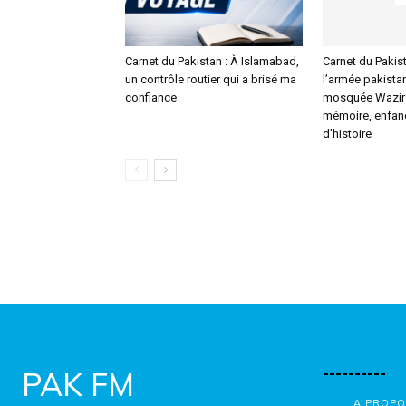
Carnet du Pakistan : À Islamabad,
Carnet du Pakist
un contrôle routier qui a brisé ma
l’armée pakistan
confiance
mosquée Wazir 
mémoire, enfanc
d’histoire
----------
PAK FM
A PROPO