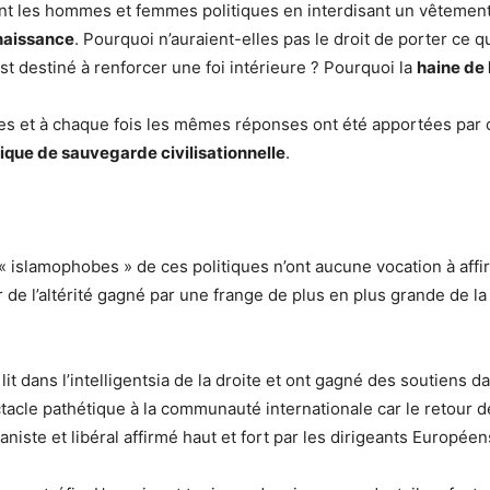
nt les hommes et femmes politiques en interdisant un vêteme
nnaissance
. Pourquoi n’auraient-elles pas le droit de porter ce 
t destiné à renforcer une foi intérieure ? Pourquoi la
haine de
s et à chaque fois les mêmes réponses ont été apportées par ch
tique de sauvegarde civilisationnelle
.
ites « islamophobes » de ces politiques n’ont aucune vocation à affi
 de l’altérité gagné par une frange de plus en plus grande de 
lit dans l’intelligentsia de la droite et ont gagné des soutiens da
ctacle pathétique à la communauté internationale car le retour de
aniste et libéral affirmé haut et fort par les dirigeants Europée