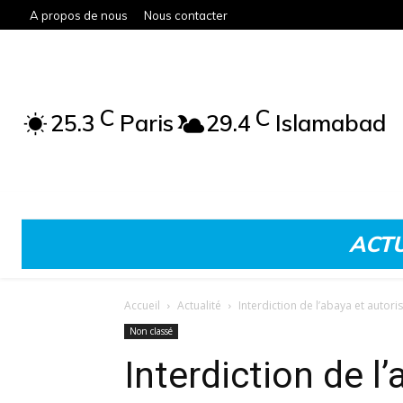
A propos de nous
Nous contacter
C
C
25.3
Paris
29.4
Islamabad
ACTU
Accueil
Actualité
Interdiction de l’abaya et autori
Non classé
Interdiction de l