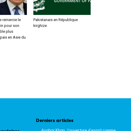
e remercie le
Pakistanais en République
in pour son
kirghize
rôle plus
 paix en Asie du
Derniers articles
Asghar Khan : l’ouverture d’esprit comme