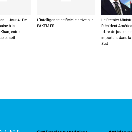
an – Jour 4 : De
L’intelligence artificielle arrive sur
Le Premier Ministr
aise à la
PAKFM.FR
Président América
Khan, entre
offre de jouer un 
e et soif
important dans la
Sud
S DE NOUS