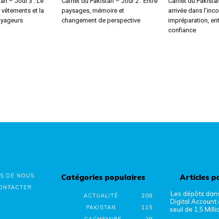
an – Jour 3 : Le
Carnet du Pakistan – Jour 2 : Entre
Carnet du Pakistan
s vêtements et la
paysages, mémoire et
arrivée dans l’inc
oyageurs
changement de perspective
impréparation, ent
confiance
S DE NOUS
Catégories populaires
Articles p
ONTACTER
Les dépôts dan
ACTUALITÉ
208
Digital Account 
PAKISTAN
115
seuil de 1.5 Milli