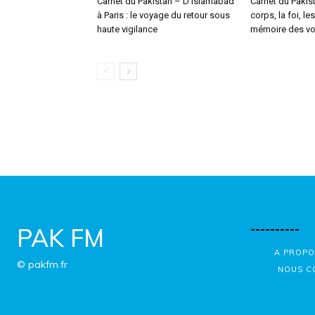
Carnet du Pakistan – D’Islamabad
Carnet du Pakist
à Paris : le voyage du retour sous
corps, la foi, le
haute vigilance
mémoire des v
----------
PAK FM
A PROPO
© pakfm.fr
NOUS C