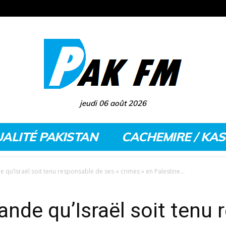
jeudi 06 août 2026
ALITÉ PAKISTAN
CACHEMIRE / KA
qu’Israël soit tenu responsable de ses « crimes » en Palestine...
nde qu’Israël soit tenu 