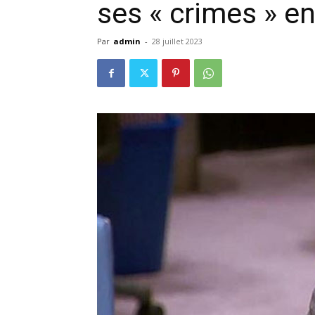
ses « crimes » e
Par
admin
-
28 juillet 2023