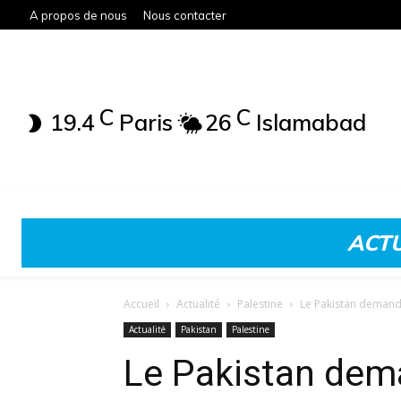
A propos de nous
Nous contacter
C
C
19.4
Paris
26
Islamabad
ACTU
Accueil
Actualité
Palestine
Le Pakistan demande 
Actualité
Pakistan
Palestine
Le Pakistan dema