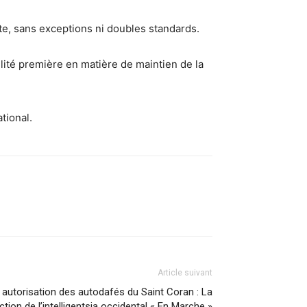
nte, sans exceptions ni doubles standards.
lité première en matière de maintien de la
tional.
Article suivant
et autorisation des autodafés du Saint Coran : La
ction de l’intelligentsia occidental « En Marche »