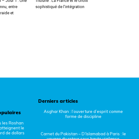
 – Jour 1 : Une
Tribune : La France et le choix
onnu, entre
sophistiqué de l’intégration
raide et
Derniers articles
Asghar Khan : l’ouverture d’esprit comme
opulaires
forme de discipline
s les Roshan
atteignent le
ard de dollars
Carnet du Pakistan – D’Islamabad à Paris : le
voyage du retour sous haute vigilance