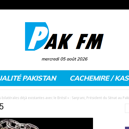
mercredi 05 août 2026
ALITÉ PAKISTAN
CACHEMIRE / KA
 bilatérales déjà existantes avec le Brésil » : Sanjrani, Président du Sénat au Pak
5