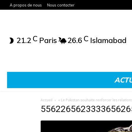
A propos de nous
Nous contacter
C
C
21.2
Paris
26.6
Islamabad
ACTU
Accueil
« Le Pakistan souhaite renforcer les relations
556226562333365626