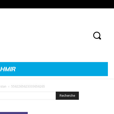
SHMIR
istan
5562265623333656265