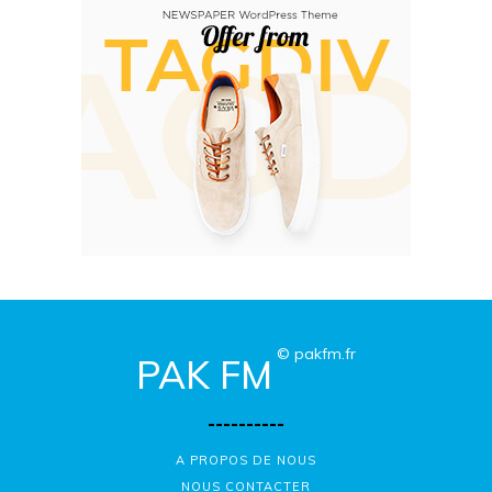
© pakfm.fr
PAK FM
----------
A PROPOS DE NOUS
NOUS CONTACTER