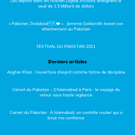
Les dépôts dans les Roshan Digital Account atteignent le
seuil de 1.5 Milliard de dollars
« Pakistan Zindabad🇵🇰❤️ » : Jemima Goldsmith tweet son
attachement au Pakistan
FESTIVAL DU PAKISTAN 2021
Derniers articles
Asghar Khan : l’ouverture d’esprit comme forme de discipline
Carnet du Pakistan – D’Islamabad à Paris : le voyage du
retour sous haute vigilance
Carnet du Pakistan : À Islamabad, un contrôle routier qui a
brisé ma confiance