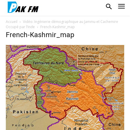
Accueil
Vidéo: Ingénierie démographique au Jammu et Cachemire
Occupé par l’Inde
French-Kashmir_map
French-Kashmir_map