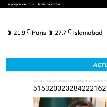
A propos de nous
Nous contacter
C
C
21.9
Paris
27.7
Islamabad
ACTU
Accueil
Un leader Chrétien Pakistanais et un ancien
515320323284222162