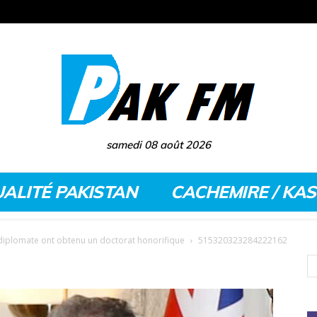
samedi 08 août 2026
ALITÉ PAKISTAN
CACHEMIRE / KA
 diplomate ont obtenu un doctorat honorifique
515320323284222162