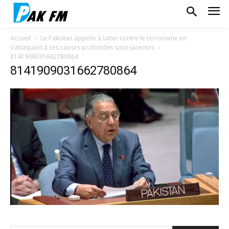
Accueil
Le Pakistan appelle à lutter contre le terrorisme en
s’attaquant à ses causes profondes sous-jacentes
8141909031662780864
8141909031662780864