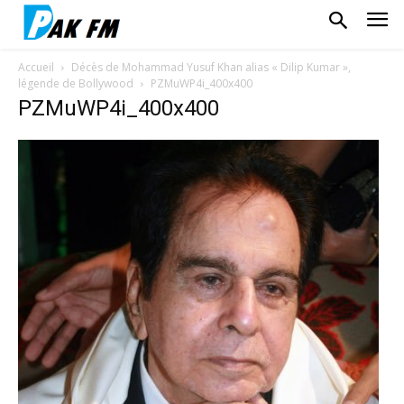
Accueil
Décès de Mohammad Yusuf Khan alias « Dilip Kumar »,
légende de Bollywood
PZMuWP4i_400x400
PZMuWP4i_400x400