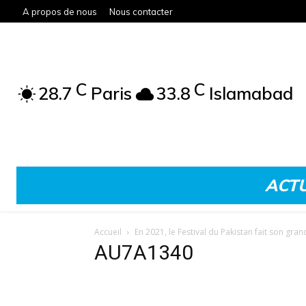
A propos de nous
Nous contacter
C
C
28.7
Paris
33.8
Islamabad
ACTU
Accueil
En 2021, le Festival du Pakistan fait son gran
AU7A1340