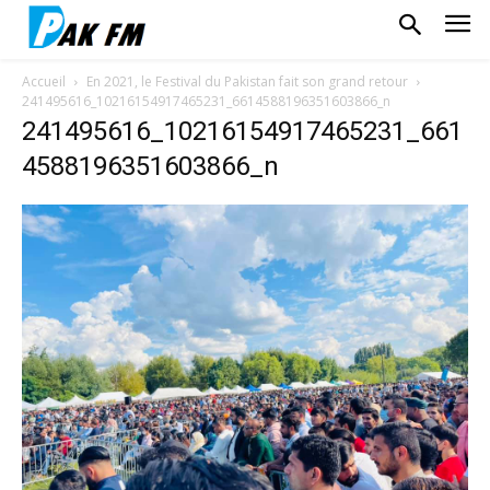
Accueil
En 2021, le Festival du Pakistan fait son grand retour
241495616_10216154917465231_6614588196351603866_n
241495616_10216154917465231_661
4588196351603866_n