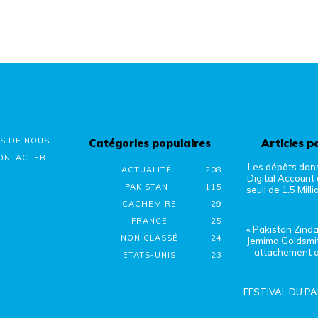
S DE NOUS
Catégories populaires
Articles p
ONTACTER
Les dépôts dan
ACTUALITÉ
208
Digital Account 
PAKISTAN
115
seuil de 1.5 Milli
CACHEMIRE
29
FRANCE
25
« Pakistan Zinda
NON CLASSÉ
24
Jemima Goldsmi
attachement a
ETATS-UNIS
23
FESTIVAL DU PA