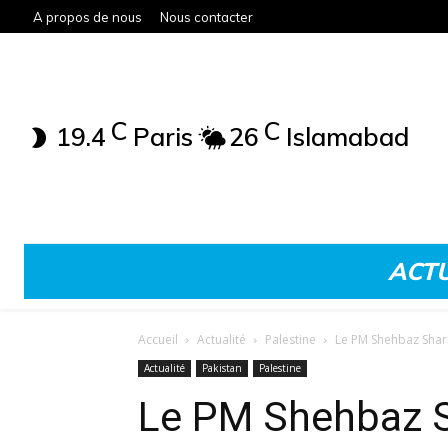
A propos de nous
Nous contacter
C
C
19.4
Paris
26
Islamabad
ACTU
Accueil
Actualité
Palestine
Le PM Shehbaz Sharif
Actualité
Pakistan
Palestine
Le PM Shehbaz Sh