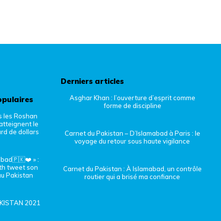
Derniers articles
Asghar Khan : l’ouverture d’esprit comme
opulaires
forme de discipline
s les Roshan
atteignent le
ard de dollars
Carnet du Pakistan – D’Islamabad à Paris : le
voyage du retour sous haute vigilance
bad🇵🇰❤️ » :
th tweet son
Carnet du Pakistan : À Islamabad, un contrôle
u Pakistan
routier qui a brisé ma confiance
KISTAN 2021