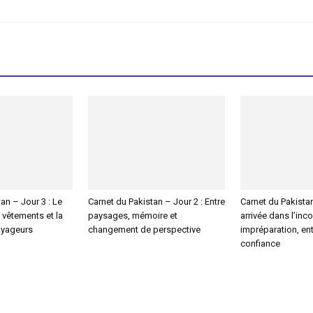
an – Jour 3 : Le
Carnet du Pakistan – Jour 2 : Entre
Carnet du Pakistan
s vêtements et la
paysages, mémoire et
arrivée dans l’inc
oyageurs
changement de perspective
impréparation, ent
confiance