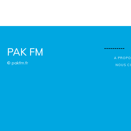
----------
PAK FM
A PROPO
© pakfm.fr
NOUS C