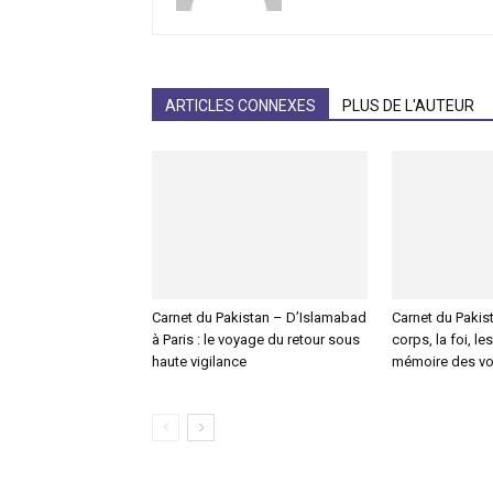
ARTICLES CONNEXES
PLUS DE L'AUTEUR
Carnet du Pakistan – D’Islamabad
Carnet du Pakist
à Paris : le voyage du retour sous
corps, la foi, le
haute vigilance
mémoire des v