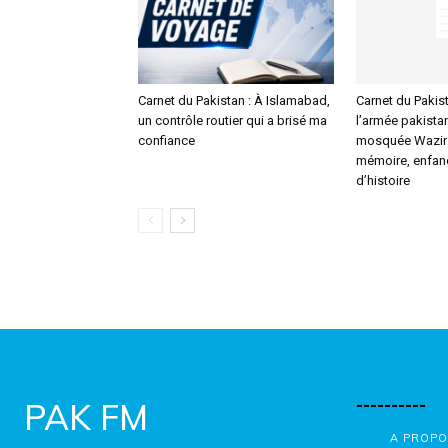
Carnet du Pakistan : À Islamabad,
Carnet du Pakist
un contrôle routier qui a brisé ma
l’armée pakistan
confiance
mosquée Wazir 
mémoire, enfanc
d’histoire
----------
PAK FM
A PROPO