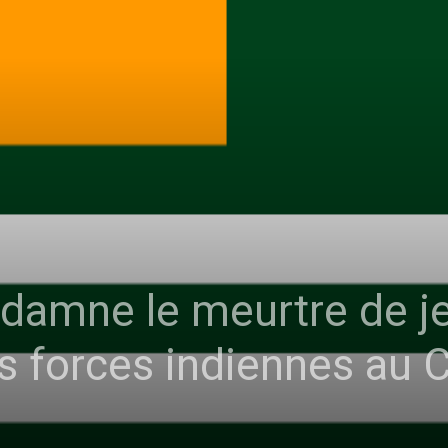
ndamne le meurtre de j
es forces indiennes au