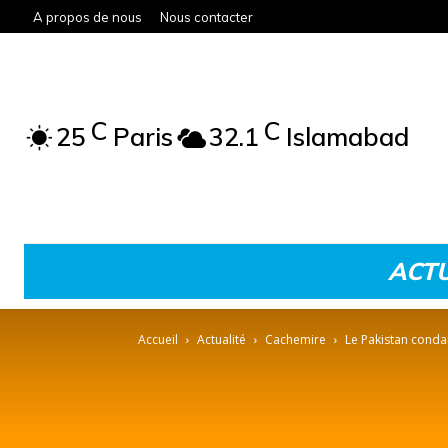
A propos de nous
Nous contacter
C
C
25
Paris
32.1
Islamabad
ACTU
Accueil
Actualité
Cachemire
Le Pakistan condam