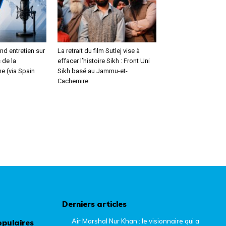
and entretien sur
La retrait du film Sutlej vise à
 de la
effacer l’histoire Sikh : Front Uni
e (via Spain
Sikh basé au Jammu-et-
Cachemire
Derniers articles
Air Marshal Nur Khan : le visionnaire qui a
opulaires