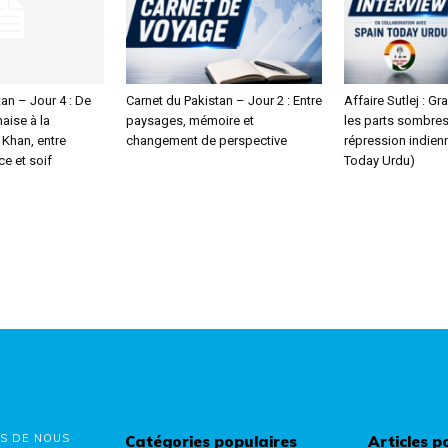
an – Jour 4 : De
Carnet du Pakistan – Jour 2 : Entre
Affaire Sutlej : Gr
aise à la
paysages, mémoire et
les parts sombres
Khan, entre
changement de perspective
répression indienn
e et soif
Today Urdu)
S DE NOUS
Catégories populaires
Articles p