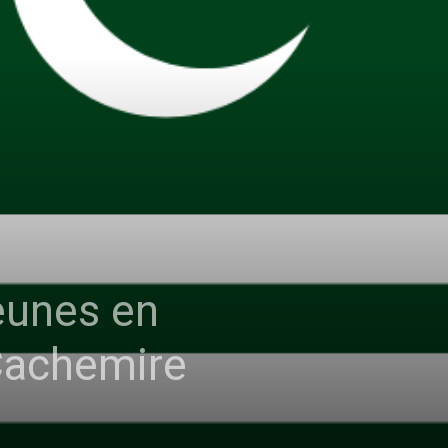
eunes en
 Cachemire