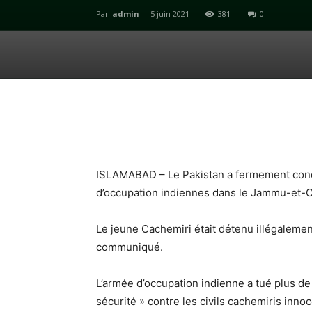
Par
admin
-
5 juin 2021
381
0
ISLAMABAD – Le Pakistan a fermement cond
d’occupation indiennes dans le Jammu-et-C
Le jeune Cachemiri était détenu illégalemen
communiqué.
L’armée d’occupation indienne a tué plus d
sécurité » contre les civils cachemiris innoc