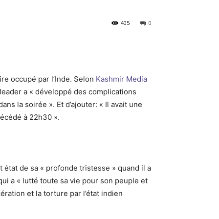
405
0
ire occupé par l’Inde. Selon
Kashmir Media
e leader a « développé des complications
s la soirée ». Et d’ajouter: « Il avait une
 décédé à 22h30 ».
 état de sa « profonde tristesse » quand il a
ui a « lutté toute sa vie pour son peuple et
ration et la torture par l’état indien