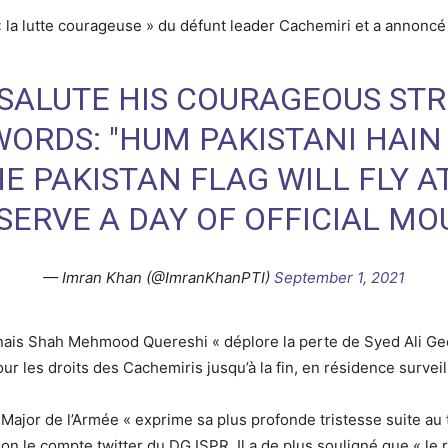
la lutte courageuse » du défunt leader Cachemiri et a annoncé 
 SALUTE HIS COURAGEOUS ST
ORDS: "HUM PAKISTANI HAIN
HE PAKISTAN FLAG WILL FLY A
SERVE A DAY OF OFFICIAL MO
— Imran Khan (@ImranKhanPTI)
September 1, 2021
tanais Shah Mehmood Quereshi « déplore la perte de Syed Ali 
our les droits des Cachemiris jusqu’à la fin, en résidence survei
ajor de l’Armée « exprime sa plus profonde tristesse suite au 
le compte twitter du DG ISPR. Il a de plus souligné que « le rê