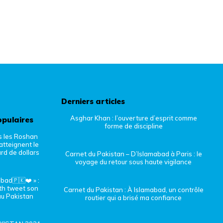
Derniers articles
Asghar Khan : l’ouverture d’esprit comme
opulaires
forme de discipline
s les Roshan
atteignent le
ard de dollars
Carnet du Pakistan – D’Islamabad à Paris : le
voyage du retour sous haute vigilance
bad🇵🇰❤️ » :
th tweet son
Carnet du Pakistan : À Islamabad, un contrôle
u Pakistan
routier qui a brisé ma confiance