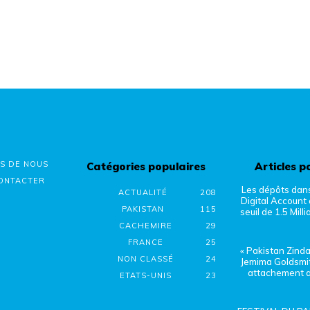
S DE NOUS
Catégories populaires
Articles p
ONTACTER
Les dépôts dan
ACTUALITÉ
208
Digital Account 
PAKISTAN
115
seuil de 1.5 Milli
CACHEMIRE
29
FRANCE
25
« Pakistan Zinda
NON CLASSÉ
24
Jemima Goldsmi
attachement a
ETATS-UNIS
23