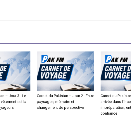
an – Jour 3 : Le
Carnet du Pakistan – Jour 2 : Entre
Carnet du Pakistan
s vêtements et la
paysages, mémoire et
arrivée dans l’inc
oyageurs
changement de perspective
impréparation, ent
confiance