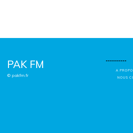
----------
PAK FM
A PROPO
© pakfm.fr
NOUS C