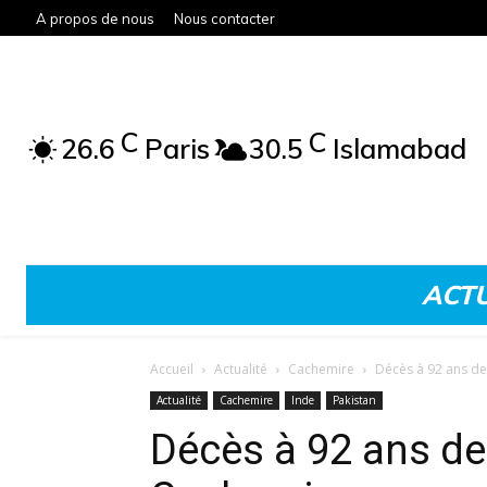
A propos de nous
Nous contacter
C
C
26.6
Paris
30.5
Islamabad
ACTU
Accueil
Actualité
Cachemire
Décès à 92 ans de S
Actualité
Cachemire
Inde
Pakistan
Décès à 92 ans de 