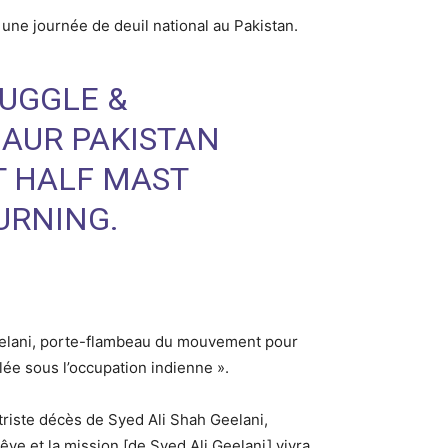
une journée de deuil national au Pakistan.
RUGGLE &
 AUR PAKISTAN
T HALF MAST
URNING.
Geelani, porte-flambeau du mouvement pour
llée sous l’occupation indienne ».
triste décès de Syed Ali Shah Geelani,
ve et la mission [de Syed Ali Geelani] vivra