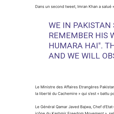
Dans un second tweet, Imran Khan a salué « 
WE IN PAKISTAN
REMEMBER HIS W
HUMARA HAI". T
AND WE WILL OB
Le Ministre des Affaires Etrangères Pakis
la liberté du Cachemire » qui s’est « battu p
Le Général Qamar Javed Bajwa, Chef d’Etat-M
icône du Kashmir Freedom Movement », selon 