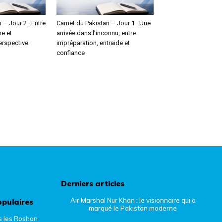
 – Jour 2 : Entre
Carnet du Pakistan – Jour 1 : Une
e et
arrivée dans l’inconnu, entre
rspective
impréparation, entraide et
confiance
Derniers articles
Air Marshal Nur Khan : le visionnaire qui a
opulaires
marqué le Pakistan moderne
s les Roshan