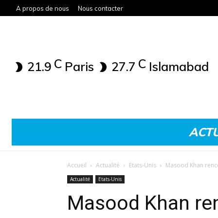
A propos de nous
Nous contacter
C
C
21.9
Paris
27.7
Islamabad
ACTU
Accueil
Actualité
Etats-Unis
Masood Khan renco
Actualité
Etats-Unis
Masood Khan ren