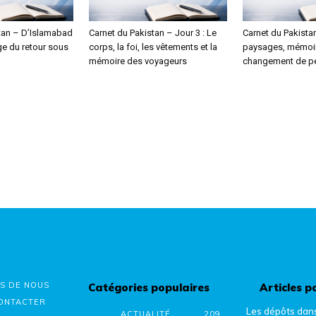
tan – D’Islamabad
Carnet du Pakistan – Jour 3 : Le
Carnet du Pakistan
age du retour sous
corps, la foi, les vêtements et la
paysages, mémoir
mémoire des voyageurs
changement de pe
S DE NOUS
Catégories populaires
Articles p
ONTACTER
Les dépôts dan
ACTUALITÉ
209