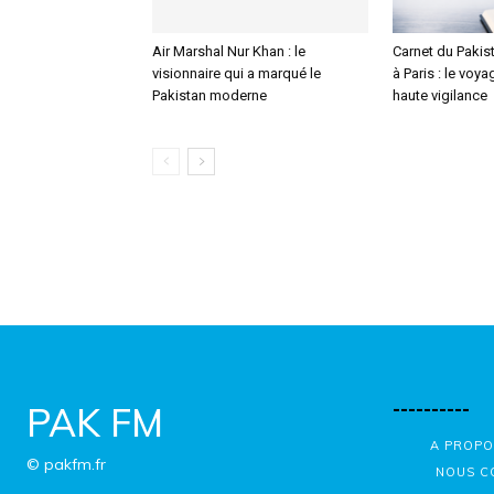
Air Marshal Nur Khan : le
Carnet du Pakis
visionnaire qui a marqué le
à Paris : le voy
Pakistan moderne
haute vigilance
----------
PAK FM
A PROPO
© pakfm.fr
NOUS C