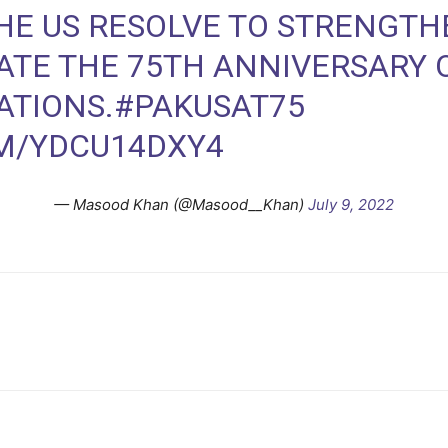
HE US RESOLVE TO STRENGTHE
ATE THE 75TH ANNIVERSARY 
ATIONS.
#PAKUSAT75
OM/YDCU14DXY4
— Masood Khan (@Masood__Khan)
July 9, 2022