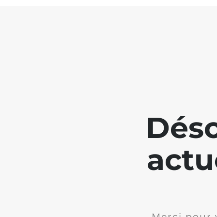
Déso
actu
Merci pour 