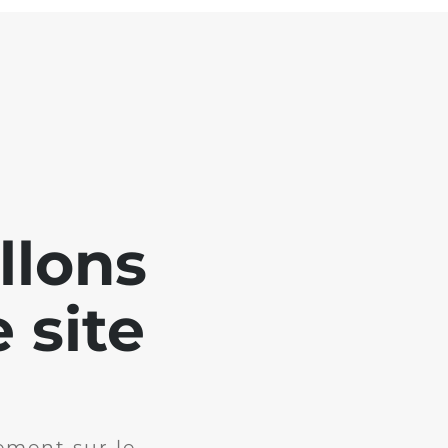
llons
 site
ement sur le