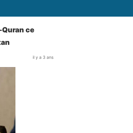
-Quran ce
tan
il y a 3 ans